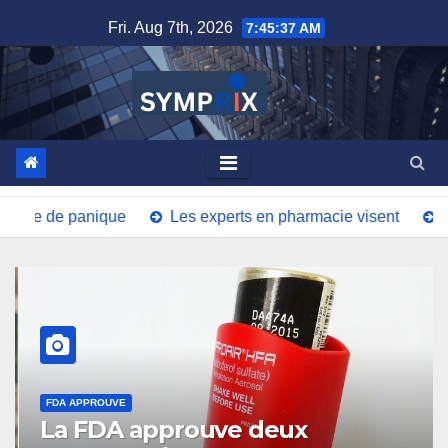
Skip
Fri. Aug 7th, 2026
7:45:38 AM
to
content
nique
Les experts en pharmacie visent
La FDA appro
FDA APPROUVE
La FDA approuve deux