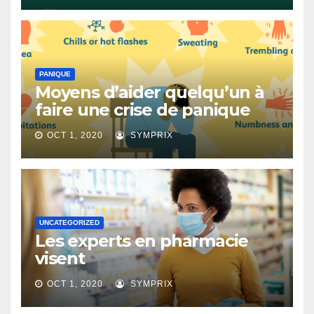
PANIQUE
Moyens d’aider quelqu’un à
faire une crise de panique
OCT 1, 2020
SYMPRIX
UNCATEGORIZED
Les experts en pharmacie
visent
OCT 1, 2020
SYMPRIX