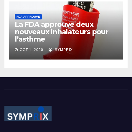
FDA APPROUVE
La FDA approuve deux
nouveaux inhalateurs pour
l’asthme
OCT 1, 2020
SYMPRIX